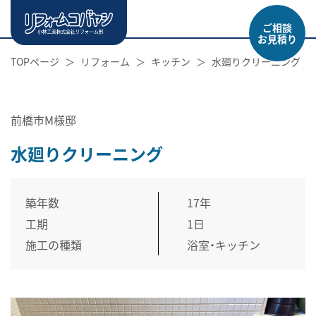
ご相談
お見積り
TOPページ
リフォーム
キッチン
水廻りクリーニング
前橋市M様邸
水廻りクリーニング
築年数
17年
工期
1日
施工の種類
浴室・キッチン