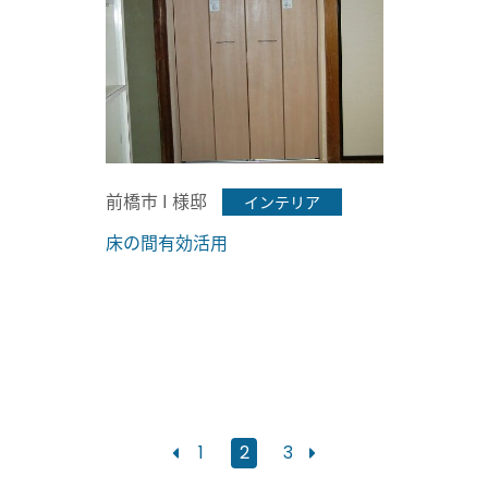
前橋市 I 様邸
インテリア
床の間有効活用
1
2
3